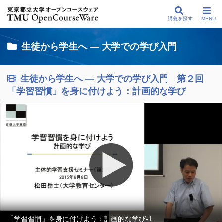
講義を探す
MENU
生徒から学生へ — 大学での学び入門
生徒から学生へ — 大学での学び入門 第２回
「学習習慣」を身に付けよう：計画的な学び