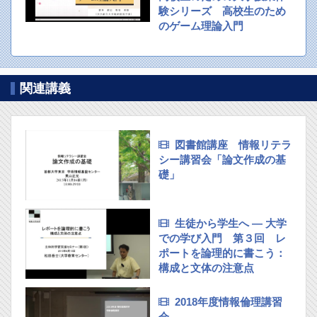
験シリーズ 高校生のため
のゲーム理論入門
関連講義
図書館講座 情報リテラ
シー講習会「論文作成の基
礎」
生徒から学生へ — 大学
での学び入門 第３回 レ
ポートを論理的に書こう：
構成と文体の注意点
2018年度情報倫理講習
会