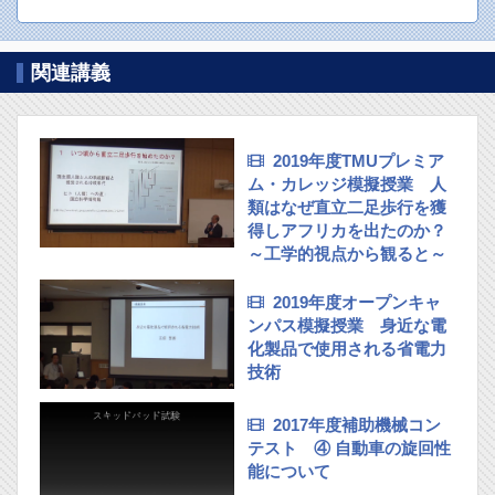
関連講義
2019年度TMUプレミア
ム・カレッジ模擬授業 人
類はなぜ直立二足歩行を獲
得しアフリカを出たのか？
～工学的視点から観ると～
2019年度オープンキャ
ンパス模擬授業 身近な電
化製品で使用される省電力
技術
2017年度補助機械コン
テスト ④ 自動車の旋回性
能について