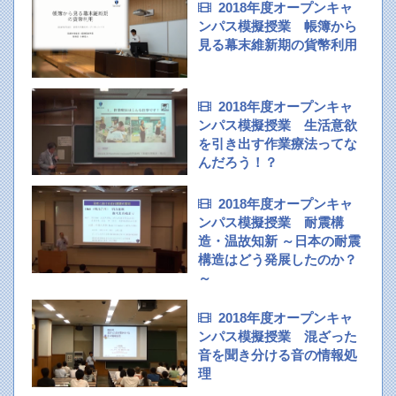
2018年度オープンキャ
ンパス模擬授業 帳簿から
見る幕末維新期の貨幣利用
2018年度オープンキャ
ンパス模擬授業 生活意欲
を引き出す作業療法ってな
んだろう！？
2018年度オープンキャ
ンパス模擬授業 耐震構
造・温故知新 ～日本の耐震
構造はどう発展したのか？
～
2018年度オープンキャ
ンパス模擬授業 混ざった
音を聞き分ける音の情報処
理