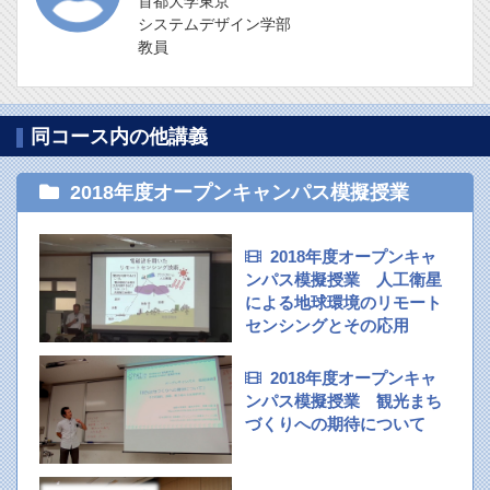
首都大学東京
システムデザイン学部
教員
同コース内の他講義
2018年度オープンキャンパス模擬授業
2018年度オープンキャ
ンパス模擬授業 人工衛星
による地球環境のリモート
センシングとその応用
2018年度オープンキャ
ンパス模擬授業 観光まち
づくりへの期待について