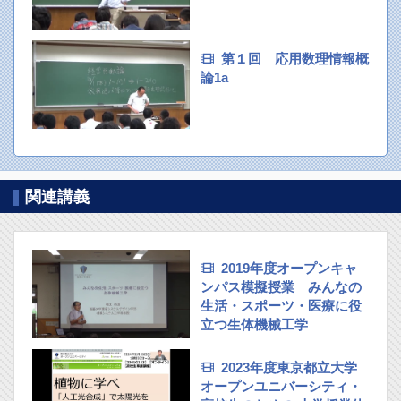
第１回 応用数理情報概
論1a
関連講義
2019年度オープンキャ
ンパス模擬授業 みんなの
生活・スポーツ・医療に役
立つ生体機械工学
2023年度東京都立大学
オープンユニバーシティ・