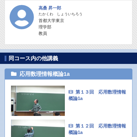
高桑 昇一郎
たかくわ しょういちろう
首都大学東京
理学部
教員
同コース内の他講義
応用数理情報概論1a
第１３回 応用数理情報
概論1a
第１２回 応用数理情報
概論1a