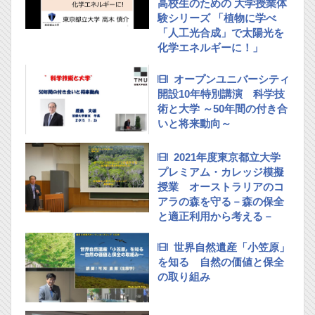
高校生のための 大学授業体
験シリーズ 「植物に学べ
「人工光合成」で太陽光を
化学エネルギーに！」
オープンユニバーシティ
開設10年特別講演 科学技
術と大学 ～50年間の付き合
いと将来動向～
2021年度東京都立大学
プレミアム・カレッジ模擬
授業 オーストラリアのコ
アラの森を守る－森の保全
と適正利用から考える－
世界自然遺産「小笠原」
を知る 自然の価値と保全
の取り組み