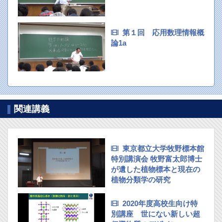
第１回 応用数理情報概
論1a
関連講義
東京都立大学牧野標本館
特別講演会 牧野富太郎博士
が遺した植物標本と現在の
植物分類学の研究
2020年度高校生向け特
別講座 世にない新しい超