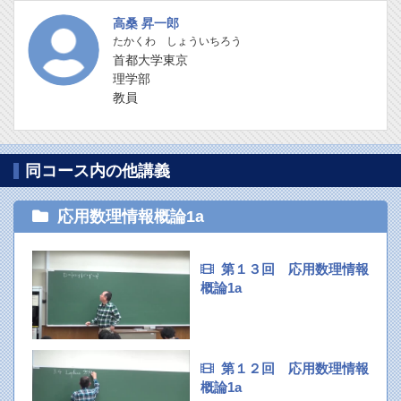
高桑 昇一郎
たかくわ しょういちろう
首都大学東京
理学部
教員
同コース内の他講義
応用数理情報概論1a
第１３回 応用数理情報
概論1a
第１２回 応用数理情報
概論1a