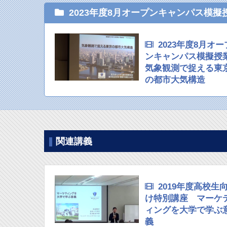
2023年度8月オープンキャンパス模擬
2023年度8月オー
ンキャンパス模擬授
気象観測で捉える東
の都市大気構造
関連講義
2019年度高校生
け特別講座 マーケ
ィングを大学で学ぶ
義