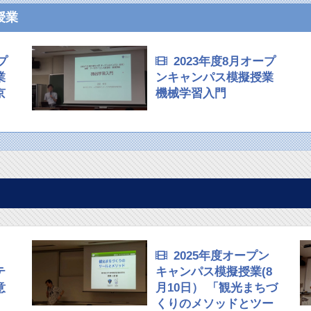
授業
プ
2023年度8月オープ
業
ンキャンパス模擬授業
京
機械学習入門
向
2025年度オープン
テ
キャンパス模擬授業(8
意
月10日） 「観光まちづ
くりのメソッドとツー