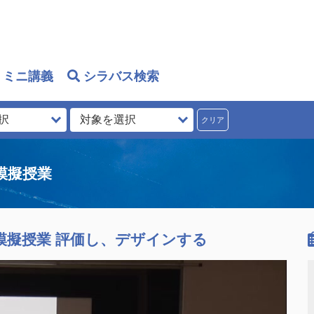
ミニ講義
シラバス検索
模擬授業
ス模擬授業 評価し、デザインする