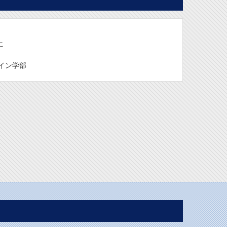
こ
イン学部